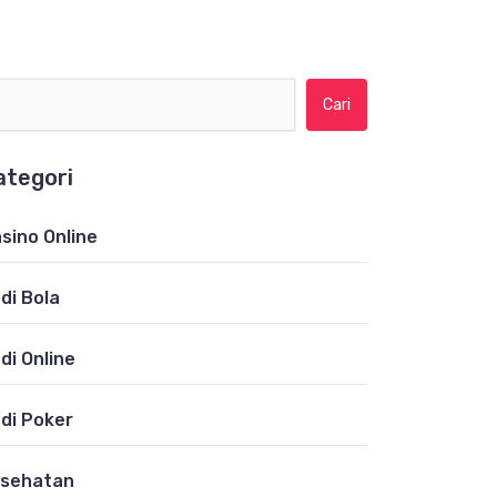
Cari untuk:
ategori
sino Online
di Bola
di Online
di Poker
esehatan