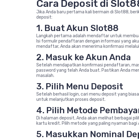
Cara Deposit di Slot
Jika Anda baru pertama kali bermain di Slot88, be
deposit:
1. Buat Akun Slot88
Langkah pertama adalah mendaftar untuk membuat a
Isi formulir pendaftaran dengan informasi yang aku
mendaftar, Anda akan menerima konfirmasi melalui
2. Masuk ke Akun Anda
Setelah mendapatkan konfirmasi pendaftaran, ma
password yang telah Anda buat. Pastikan Anda me
masalah.
3. Pilih Menu Deposit
Setelah berhasil login, cari menu deposit yang bias
untuk melanjutkan proses deposit.
4. Pilih Metode Pembaya
Di halaman deposit, Anda akan melihat berbagai pil
kartu kredit. Pilih metode yang paling nyaman bagi
5. Masukkan Nominal De