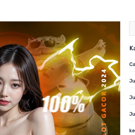
K
Ca
Ju
Ju
Ju
k