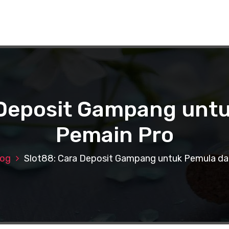
 Deposit Gampang unt
Pemain Pro
log
Slot88: Cara Deposit Gampang untuk Pemula da