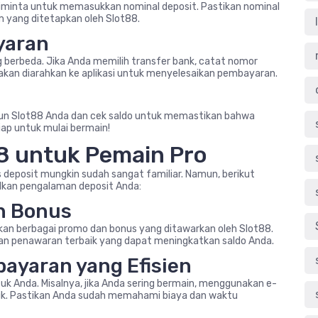
minta untuk memasukkan nominal deposit. Pastikan nominal
yang ditetapkan oleh Slot88.
yaran
berbeda. Jika Anda memilih transfer bank, catat nomor
akan diarahkan ke aplikasi untuk menyelesaikan pembayaran.
un Slot88 Anda dan cek saldo untuk memastikan bahwa
siap untuk mulai bermain!
88 untuk Pemain Pro
 deposit mungkin sudah sangat familiar. Namun, berikut
kan pengalaman deposit Anda:
n Bonus
an berbagai promo dan bonus yang ditawarkan oleh Slot88.
n penawaran terbaik yang dapat meningkatkan saldo Anda.
ayaran yang Efisien
uk Anda. Misalnya, jika Anda sering bermain, menggunakan e-
rbaik. Pastikan Anda sudah memahami biaya dan waktu