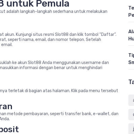
88 untuk Pemula
Te
rikut adalah langkah-langkah sederhana untuk melakukan
Pe
Al
kun. Kunjungi situs resmi Slot88 dan klik tombol “Daftar”.
Hu
rat, seperti nama, email, dan nomor telepon. Setelah
 email.
Ti
Sm
suklah ke akun Slot88 Anda menggunakan username dan
masukkan informasi dengan benar untuk menghindari
T
anya terletak di bagian atas halaman. Klik pada menu tersebut
ran
ihan metode pembayaran, seperti transfer bank, e-wallet, dan
 Anda.
posit