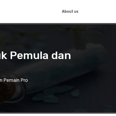
About us
uk Pemula dan
n Pemain Pro