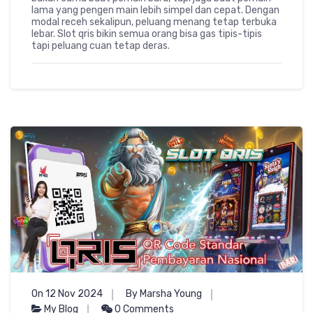
lama yang pengen main lebih simpel dan cepat. Dengan
modal receh sekalipun, peluang menang tetap terbuka
lebar. Slot qris bikin semua orang bisa gas tipis-tipis
tapi peluang cuan tetap deras.
On 12 Nov 2024
By Marsha Young
My Blog
0 Comments