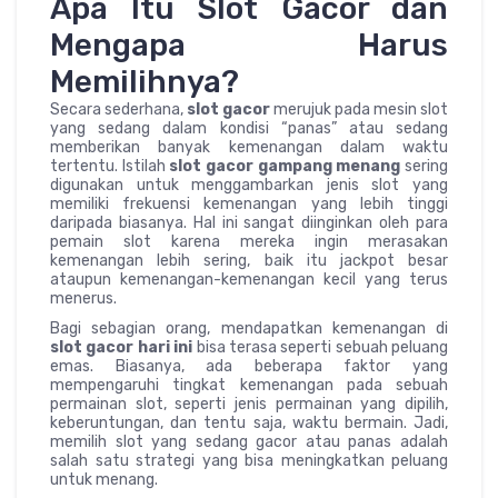
Apa Itu Slot Gacor dan
Mengapa Harus
Memilihnya?
Secara sederhana,
slot gacor
merujuk pada mesin slot
yang sedang dalam kondisi “panas” atau sedang
memberikan banyak kemenangan dalam waktu
tertentu. Istilah
slot gacor gampang menang
sering
digunakan untuk menggambarkan jenis slot yang
memiliki frekuensi kemenangan yang lebih tinggi
daripada biasanya. Hal ini sangat diinginkan oleh para
pemain slot karena mereka ingin merasakan
kemenangan lebih sering, baik itu jackpot besar
ataupun kemenangan-kemenangan kecil yang terus
menerus.
Bagi sebagian orang, mendapatkan kemenangan di
slot gacor hari ini
bisa terasa seperti sebuah peluang
emas. Biasanya, ada beberapa faktor yang
mempengaruhi tingkat kemenangan pada sebuah
permainan slot, seperti jenis permainan yang dipilih,
keberuntungan, dan tentu saja, waktu bermain. Jadi,
memilih slot yang sedang gacor atau panas adalah
salah satu strategi yang bisa meningkatkan peluang
untuk menang.