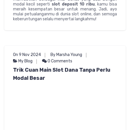
modal kecil seperti
slot deposit 10 ribu
, kamu bisa
meraih kesempatan besar untuk menang. Jadi, ayo
mulai petualanganmu di dunia slot online, dan semoga
keberuntungan selalu menyertai langkahmu!
On 9 Nov 2024
By Marsha Young
My Blog
0 Comments
Trik Cuan Main Slot Dana Tanpa Perlu
Modal Besar