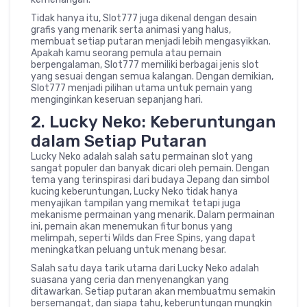
Tidak hanya itu, Slot777 juga dikenal dengan desain
grafis yang menarik serta animasi yang halus,
membuat setiap putaran menjadi lebih mengasyikkan.
Apakah kamu seorang pemula atau pemain
berpengalaman, Slot777 memiliki berbagai jenis slot
yang sesuai dengan semua kalangan. Dengan demikian,
Slot777 menjadi pilihan utama untuk pemain yang
menginginkan keseruan sepanjang hari.
2. Lucky Neko: Keberuntungan
dalam Setiap Putaran
Lucky Neko adalah salah satu permainan slot yang
sangat populer dan banyak dicari oleh pemain. Dengan
tema yang terinspirasi dari budaya Jepang dan simbol
kucing keberuntungan, Lucky Neko tidak hanya
menyajikan tampilan yang memikat tetapi juga
mekanisme permainan yang menarik. Dalam permainan
ini, pemain akan menemukan fitur bonus yang
melimpah, seperti Wilds dan Free Spins, yang dapat
meningkatkan peluang untuk menang besar.
Salah satu daya tarik utama dari Lucky Neko adalah
suasana yang ceria dan menyenangkan yang
ditawarkan. Setiap putaran akan membuatmu semakin
bersemangat, dan siapa tahu, keberuntungan mungkin