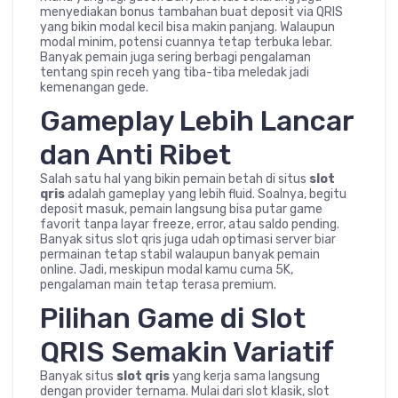
menyediakan bonus tambahan buat deposit via QRIS
yang bikin modal kecil bisa makin panjang. Walaupun
modal minim, potensi cuannya tetap terbuka lebar.
Banyak pemain juga sering berbagi pengalaman
tentang spin receh yang tiba-tiba meledak jadi
kemenangan gede.
Gameplay Lebih Lancar
dan Anti Ribet
Salah satu hal yang bikin pemain betah di situs
slot
qris
adalah gameplay yang lebih fluid. Soalnya, begitu
deposit masuk, pemain langsung bisa putar game
favorit tanpa layar freeze, error, atau saldo pending.
Banyak situs slot qris juga udah optimasi server biar
permainan tetap stabil walaupun banyak pemain
online. Jadi, meskipun modal kamu cuma 5K,
pengalaman main tetap terasa premium.
Pilihan Game di Slot
QRIS Semakin Variatif
Banyak situs
slot qris
yang kerja sama langsung
dengan provider ternama. Mulai dari slot klasik, slot