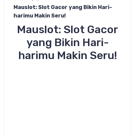
Mauslot: Slot Gacor yang Bikin Hari-
harimu Makin Seru!
Mauslot: Slot Gacor
yang Bikin Hari-
harimu Makin Seru!