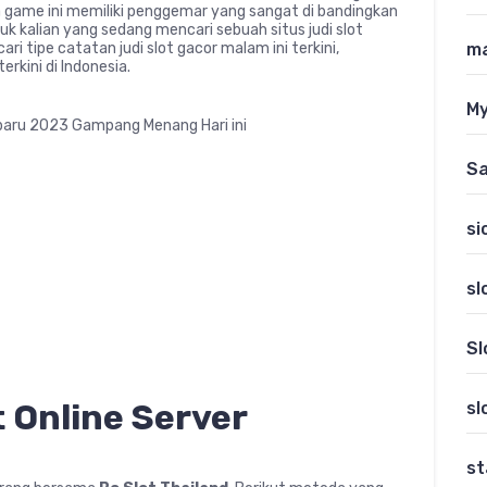
la game ini memiliki penggemar yang sangat di bandingkan
uk kalian yang sedang mencari sebuah situs judi slot
ma
i tipe catatan judi slot gacor malam ini terkini,
rkini di Indonesia.
My
rbaru 2023 Gampang Menang Hari ini
S
si
sl
Sl
t Online Server
sl
st