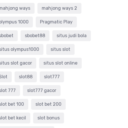
mahjong ways
mahjong ways 2
olympus 1000
Pragmatic Play
sbobet
sbobet88
situs judi bola
situs olympus1000
situs slot
situs slot gacor
situs slot online
Slot
slot88
slot777
slot 777
slot777 gacor
slot bet 100
slot bet 200
slot bet kecil
slot bonus