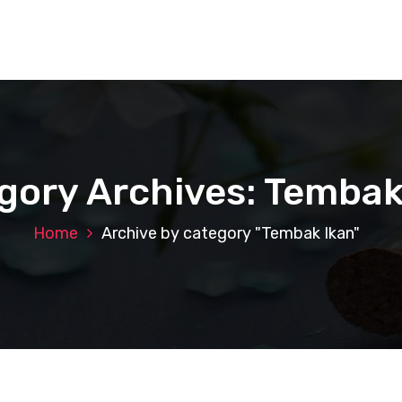
gory Archives: Tembak
Home
Archive by category "Tembak Ikan"