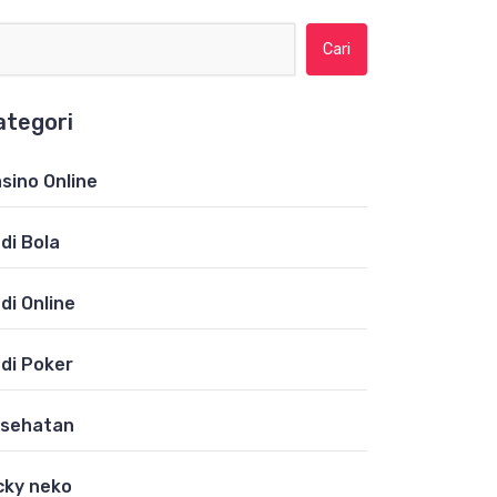
Cari untuk:
ategori
sino Online
di Bola
di Online
di Poker
esehatan
cky neko