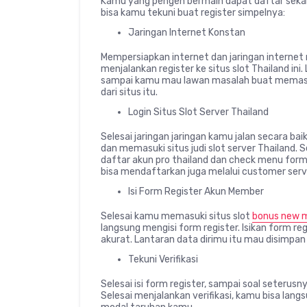
Kamu yang pengen bermain dapat daftar sek
bisa kamu tekuni buat register simpelnya:
Jaringan Internet Konstan
Mempersiapkan internet dan jaringan internet
menjalankan register ke situs slot Thailand ini
sampai kamu mau lawan masalah buat memasuk
dari situs itu.
Login Situs Slot Server Thailand
Selesai jaringan jaringan kamu jalan secara 
dan memasuki situs judi slot server Thailand. 
daftar akun pro thailand dan check menu form r
bisa mendaftarkan juga melalui customer servi
Isi Form Register Akun Member
Selesai kamu memasuki situs slot
bonus new 
langsung mengisi form register. Isikan form reg
akurat. Lantaran data dirimu itu mau disimpa
Tekuni Verifikasi
Selesai isi form register, sampai soal seterus
Selesai menjalankan verifikasi, kamu bisa lang