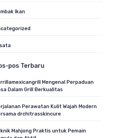
mbak Ikan
categorized
sata
os-pos Terbaru
rrillamexicangrill Mengenal Perpaduan
sa Dalam Grill Berkualitas
rjalanan Perawatan Kulit Wajah Modern
rsama drchitrasskincure
knik Mahjong Praktis untuk Pemain