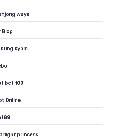
hjong ways
 Blog
abung Ayam
cbo
ot bet 100
ot Online
ot88
arlight princess