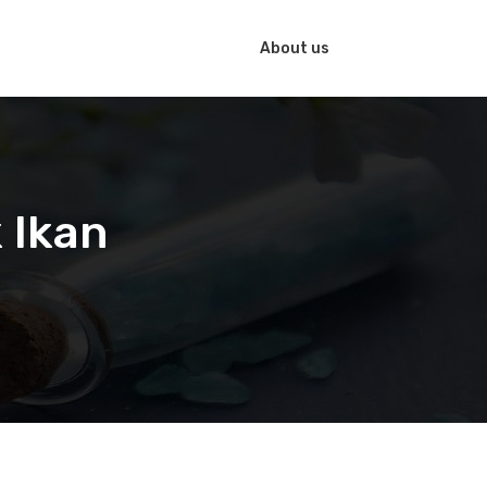
About us
 Ikan