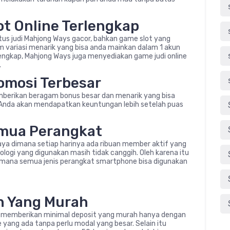
t Online Terlengkap
itus judi Mahjong Ways gacor, bahkan game slot yang
 variasi menarik yang bisa anda mainkan dalam 1 akun
lengkap, Mahjong Ways juga menyediakan game judi online
.
omosi Terbesar
emberikan beragam bonus besar dan menarik yang bisa
Anda akan mendapatkan keuntungan lebih setelah puas
emua Perangkat
caya dimana setiap harinya ada ribuan member aktif yang
ologi yang digunakan masih tidak canggih. Oleh karena itu
imana semua jenis perangkat smartphone bisa digunakan
n Yang Murah
 memberikan minimal deposit yang murah hanya dengan
ang ada tanpa perlu modal yang besar. Selain itu