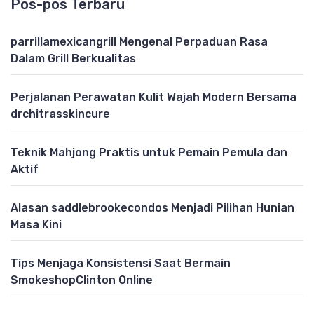
Pos-pos Terbaru
parrillamexicangrill Mengenal Perpaduan Rasa
Dalam Grill Berkualitas
Perjalanan Perawatan Kulit Wajah Modern Bersama
drchitrasskincure
Teknik Mahjong Praktis untuk Pemain Pemula dan
Aktif
Alasan saddlebrookecondos Menjadi Pilihan Hunian
Masa Kini
Tips Menjaga Konsistensi Saat Bermain
SmokeshopClinton Online