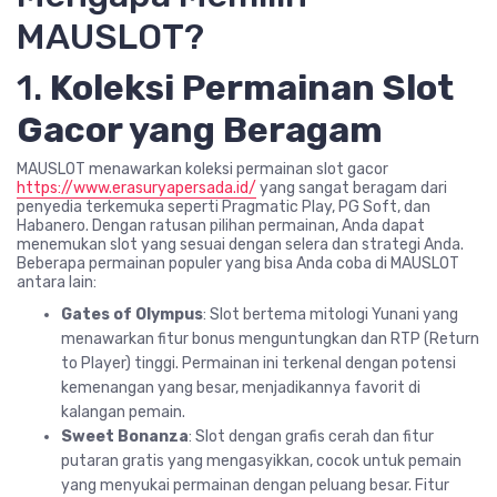
MAUSLOT?
1.
Koleksi Permainan Slot
Gacor yang Beragam
MAUSLOT menawarkan koleksi permainan slot gacor
https://www.erasuryapersada.id/
yang sangat beragam dari
penyedia terkemuka seperti Pragmatic Play, PG Soft, dan
Habanero. Dengan ratusan pilihan permainan, Anda dapat
menemukan slot yang sesuai dengan selera dan strategi Anda.
Beberapa permainan populer yang bisa Anda coba di MAUSLOT
antara lain:
Gates of Olympus
: Slot bertema mitologi Yunani yang
menawarkan fitur bonus menguntungkan dan RTP (Return
to Player) tinggi. Permainan ini terkenal dengan potensi
kemenangan yang besar, menjadikannya favorit di
kalangan pemain.
Sweet Bonanza
: Slot dengan grafis cerah dan fitur
putaran gratis yang mengasyikkan, cocok untuk pemain
yang menyukai permainan dengan peluang besar. Fitur