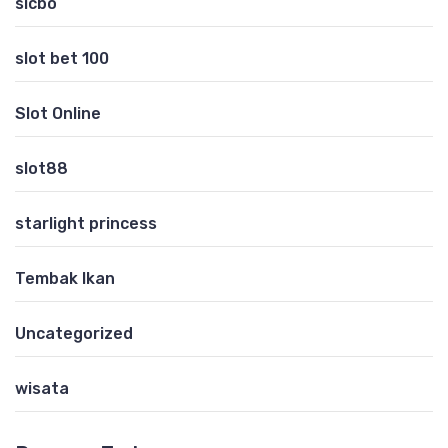
sicbo
slot bet 100
Slot Online
slot88
starlight princess
Tembak Ikan
Uncategorized
wisata