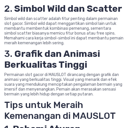
2.
Simbol Wild dan Scatter
Simbol wild dan scatter adalah fitur penting dalam permainan
slot gacor. Simbol wild dapat menggantikan simbol lain untuk
membantu membentuk kombinasi pemenang, sementara
simbol scatter biasanya memicu fitur bonus atau free spins.
Memahami cara kerja simbol-simbol ini dapat membantu pemain
meraih kemenangan lebih sering.
3.
Grafik dan Animasi
Berkualitas Tinggi
Permainan slot gacor di MAUSLOT dirancang dengan grafik dan
animasi yang berkualitas tinggi. Visual yang menarik dan efek
suara yang mendukung menciptakan pengalaman bermain yang
imersif dan menyenangkan. Pemain akan merasakan sensasi
bermain yang lebih hidup dengan setiap putaran.
Tips untuk Meraih
Kemenangan di MAUSLOT