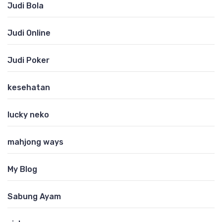
Judi Bola
Judi Online
Judi Poker
kesehatan
lucky neko
mahjong ways
My Blog
Sabung Ayam