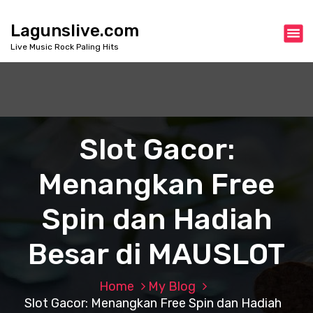
S
k
Lagunslive.com
i
Live Music Rock Paling Hits
p
t
o
c
o
n
Slot Gacor:
t
e
Menangkan Free
n
t
Spin dan Hadiah
Besar di MAUSLOT
Home
My Blog
Slot Gacor: Menangkan Free Spin dan Hadiah