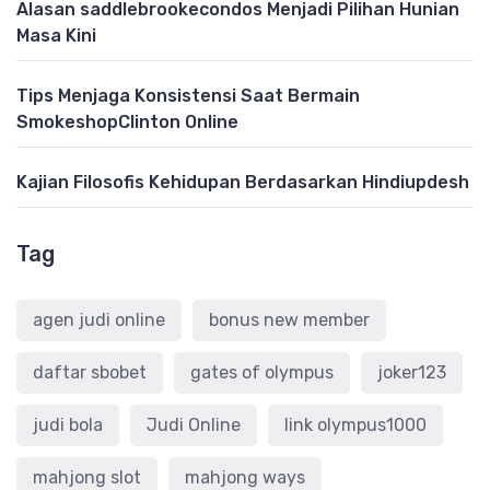
Alasan saddlebrookecondos Menjadi Pilihan Hunian
Masa Kini
Tips Menjaga Konsistensi Saat Bermain
SmokeshopClinton Online
Kajian Filosofis Kehidupan Berdasarkan Hindiupdesh
Tag
agen judi online
bonus new member
daftar sbobet
gates of olympus
joker123
judi bola
Judi Online
link olympus1000
mahjong slot
mahjong ways