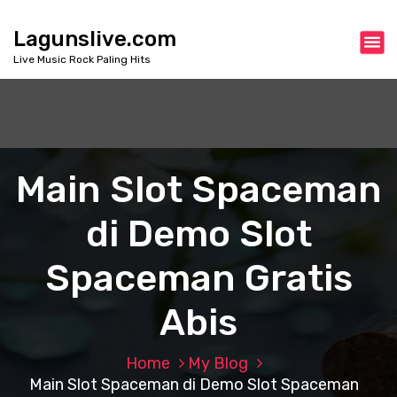
S
k
Lagunslive.com
i
Live Music Rock Paling Hits
p
t
o
c
o
n
Main Slot Spaceman
t
e
di Demo Slot
n
t
Spaceman Gratis
Abis
Home
My Blog
Main Slot Spaceman di Demo Slot Spaceman