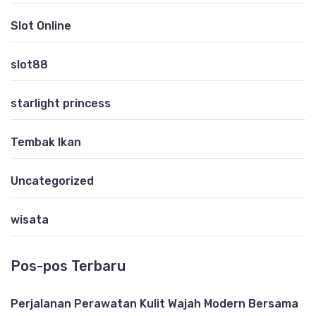
Slot Online
slot88
starlight princess
Tembak Ikan
Uncategorized
wisata
Pos-pos Terbaru
Perjalanan Perawatan Kulit Wajah Modern Bersama