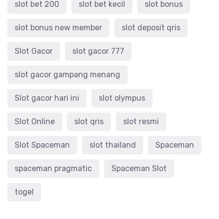
slot bet 200
slot bet kecil
slot bonus
slot bonus new member
slot deposit qris
Slot Gacor
slot gacor 777
slot gacor gampang menang
Slot gacor hari ini
slot olympus
Slot Online
slot qris
slot resmi
Slot Spaceman
slot thailand
Spaceman
spaceman pragmatic
Spaceman Slot
togel