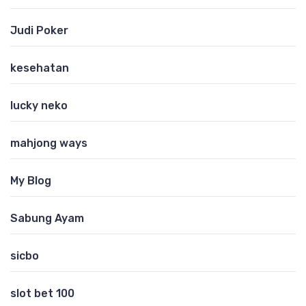
Judi Poker
kesehatan
lucky neko
mahjong ways
My Blog
Sabung Ayam
sicbo
slot bet 100