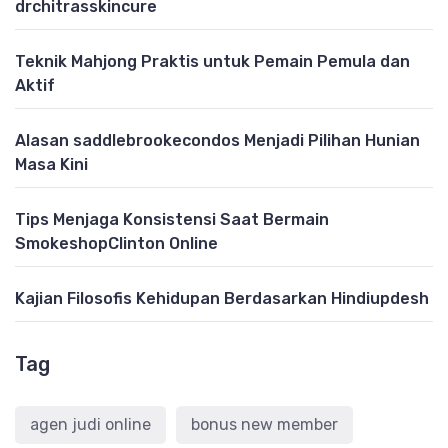
drchitrasskincure
Teknik Mahjong Praktis untuk Pemain Pemula dan
Aktif
Alasan saddlebrookecondos Menjadi Pilihan Hunian
Masa Kini
Tips Menjaga Konsistensi Saat Bermain
SmokeshopClinton Online
Kajian Filosofis Kehidupan Berdasarkan Hindiupdesh
Tag
agen judi online
bonus new member