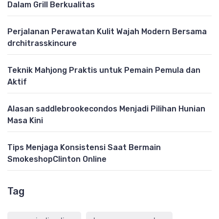
Dalam Grill Berkualitas
Perjalanan Perawatan Kulit Wajah Modern Bersama
drchitrasskincure
Teknik Mahjong Praktis untuk Pemain Pemula dan
Aktif
Alasan saddlebrookecondos Menjadi Pilihan Hunian
Masa Kini
Tips Menjaga Konsistensi Saat Bermain
SmokeshopClinton Online
Tag