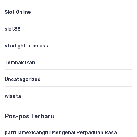
Slot Online
slot88
starlight princess
Tembak Ikan
Uncategorized
wisata
Pos-pos Terbaru
parrillamexicangrill Mengenal Perpaduan Rasa