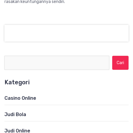
rasakan keuntungannya sendiri.
Cari untuk:
Kategori
Casino Online
Judi Bola
Judi Online