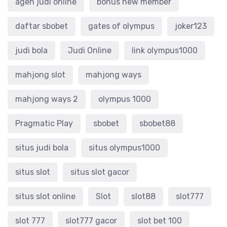
agen judi online
bonus new member
daftar sbobet
gates of olympus
joker123
judi bola
Judi Online
link olympus1000
mahjong slot
mahjong ways
mahjong ways 2
olympus 1000
Pragmatic Play
sbobet
sbobet88
situs judi bola
situs olympus1000
situs slot
situs slot gacor
situs slot online
Slot
slot88
slot777
slot 777
slot777 gacor
slot bet 100