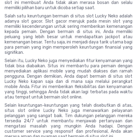
slot ini membuat Anda tidak akan merasa bosan dan selalu
memiliki pilihan baru untuk dicoba setiap saat.
Salah satu keuntungan bermain di situs slot Lucky Neko adalah
adanya slot gacor. Slot gacor merujuk pada mesin slot yang
memiliki kecenderungan untuk sering memberikan kemenangan
kepada pemain. Dengan bermain di situs ini, Anda memiliki
peluang yang lebih besar untuk mendapatkan jackpot atau
kemenangan besar. Tentu saja, ini menjadi daya tarik utama bagi
para pemain yang ingin memperoleh keuntungan finansial yang
signifikan.
Selain itu, Lucky Neko juga menyediakan fitur kenyamanan yang
tidak bisa diabaikan. Situs ini membantu para pemain dengan
menyediakan aplikasi mobile yang mudah diakses dan ramah
pengguna. Dengan demikian, Anda dapat bermain di situs slot
Lucky Neko kapan saja dan di mana saja melalui perangkat
mobile Anda. Fitur ini memberikan fleksibilitas dan kenyamanan
yang tinggi, sehingga Anda tidak akan lagi terbatas pada waktu
atau tempat untuk bermain slot online.
Selain keuntungan-keuntungan yang telah disebutkan di atas,
situs slot online Lucky Neko juga menawarkan pelayanan
pelanggan yang sangat baik. Tim dukungan pelanggan mereka
tersedia 24/7 untuk membantu menjawab pertanyaan dan
mengatasi masalah yang mungkin Anda hadapi. Dengan
customer service yang responsif dan profesional, Anda akan
merasa aman dan nyaman saat bermain di situs slot ini.