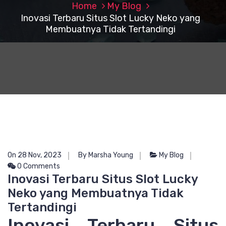
Home
My Blog
Inovasi Terbaru Situs Slot Lucky Neko yang
Membuatnya Tidak Tertandingi
On 28 Nov, 2023
By Marsha Young
My Blog
0 Comments
Inovasi Terbaru Situs Slot Lucky
Neko yang Membuatnya Tidak
Tertandingi
Inovasi Terbaru Situs