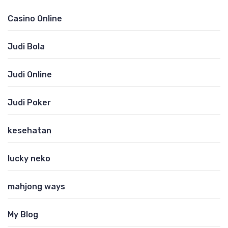
Casino Online
Judi Bola
Judi Online
Judi Poker
kesehatan
lucky neko
mahjong ways
My Blog