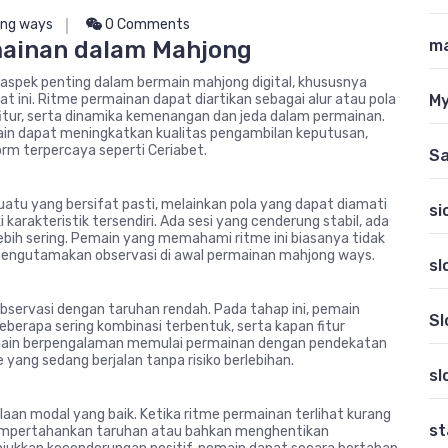
ng ways
0 Comments
ainan dalam Mahjong
ma
spek penting dalam bermain mahjong digital, khususnya
t ini. Ritme permainan dapat diartikan sebagai alur atau pola
My
fitur, serta dinamika kemenangan dan jeda dalam permainan.
in dapat meningkatkan kualitas pengambilan keputusan,
rm terpercaya seperti Ceriabet.
S
atu yang bersifat pasti, melainkan pola yang dapat diamati
si
 karakteristik tersendiri. Ada sesi yang cenderung stabil, ada
ebih sering. Pemain yang memahami ritme ini biasanya tidak
mengutamakan observasi di awal permainan mahjong ways.
sl
bservasi dengan taruhan rendah. Pada tahap ini, pemain
Sl
erapa sering kombinasi terbentuk, serta kapan fitur
 pemain berpengalaman memulai permainan dengan pendekatan
yang sedang berjalan tanpa risiko berlebihan.
sl
an modal yang baik. Ketika ritme permainan terlihat kurang
st
empertahankan taruhan atau bahkan menghentikan