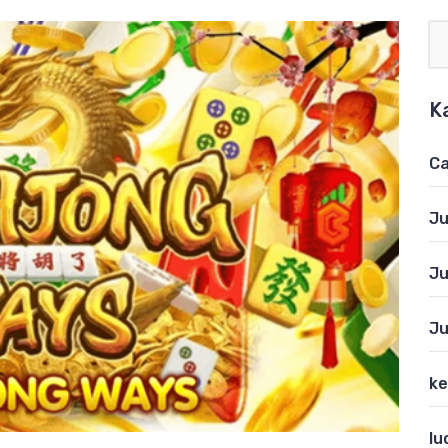
K
Ca
Ju
Ju
Ju
k
lu