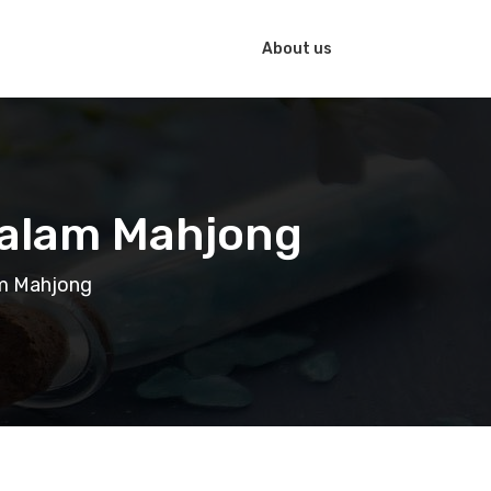
About us
alam Mahjong
m Mahjong