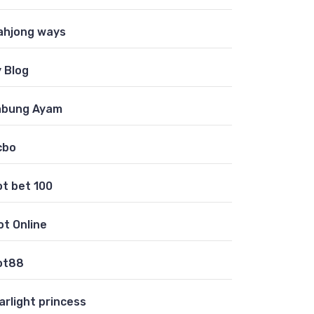
hjong ways
 Blog
abung Ayam
cbo
ot bet 100
ot Online
ot88
arlight princess