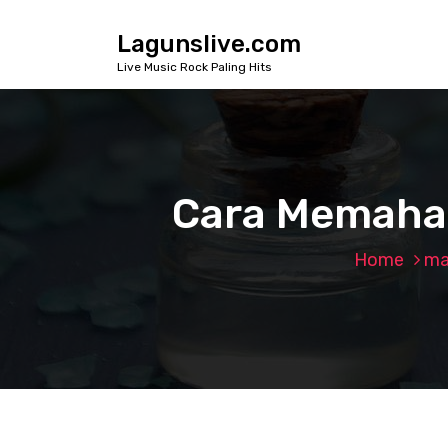
S
k
Lagunslive.com
i
Live Music Rock Paling Hits
p
t
o
c
o
n
Cara Memaha
t
e
n
Home
ma
t