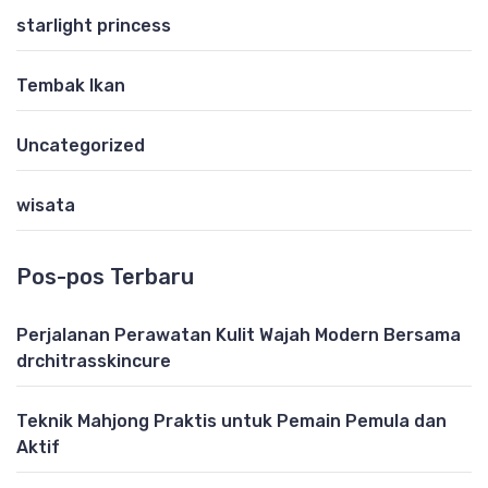
starlight princess
Tembak Ikan
Uncategorized
wisata
Pos-pos Terbaru
Perjalanan Perawatan Kulit Wajah Modern Bersama
drchitrasskincure
Teknik Mahjong Praktis untuk Pemain Pemula dan
Aktif