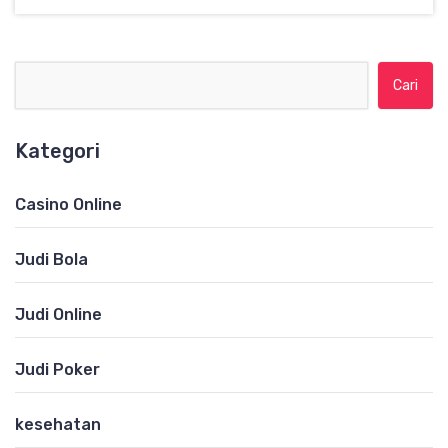
Cari untuk:
Kategori
Casino Online
Judi Bola
Judi Online
Judi Poker
kesehatan