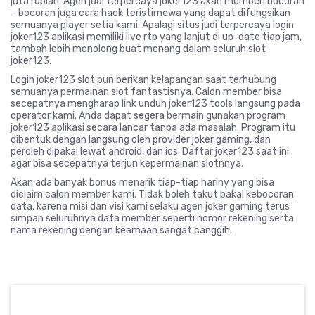
juta rupiah. Agen judi terpercaya joker123 akan memberi bocoran
– bocoran juga cara hack teristimewa yang dapat difungsikan
semuanya player setia kami. Apalagi situs judi terpercaya login
joker123 aplikasi memiliki live rtp yang lanjut di up-date tiap jam,
tambah lebih menolong buat menang dalam seluruh slot
joker123.
Login joker123 slot pun berikan kelapangan saat terhubung
semuanya permainan slot fantastisnya. Calon member bisa
secepatnya mengharap link unduh joker123 tools langsung pada
operator kami. Anda dapat segera bermain gunakan program
joker123 aplikasi secara lancar tanpa ada masalah. Program itu
dibentuk dengan langsung oleh provider joker gaming, dan
peroleh dipakai lewat android, dan ios. Daftar joker123 saat ini
agar bisa secepatnya terjun kepermainan slotnnya.
Akan ada banyak bonus menarik tiap-tiap hariny yang bisa
diclaim calon member kami. Tidak boleh takut bakal kebocoran
data, karena misi dan visi kami selaku agen joker gaming terus
simpan seluruhnya data member seperti nomor rekening serta
nama rekening dengan keamaan sangat canggih.