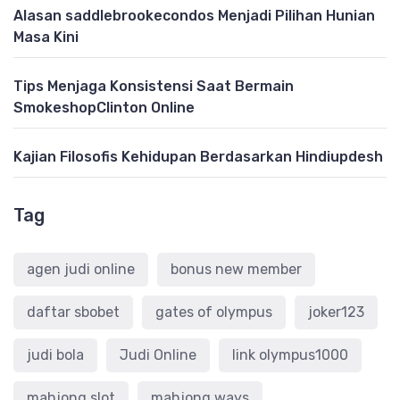
Alasan saddlebrookecondos Menjadi Pilihan Hunian
Masa Kini
Tips Menjaga Konsistensi Saat Bermain
SmokeshopClinton Online
Kajian Filosofis Kehidupan Berdasarkan Hindiupdesh
Tag
agen judi online
bonus new member
daftar sbobet
gates of olympus
joker123
judi bola
Judi Online
link olympus1000
mahjong slot
mahjong ways