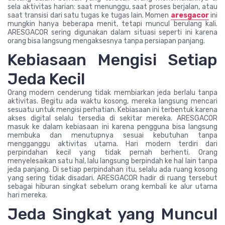
sela aktivitas harian: saat menunggu, saat proses berjalan, atau
saat transisi dari satu tugas ke tugas lain. Momen
aresgacor
ini
mungkin hanya beberapa menit, tetapi muncul berulang kali.
ARESGACOR sering digunakan dalam situasi seperti ini karena
orang bisa langsung mengaksesnya tanpa persiapan panjang.
Kebiasaan Mengisi Setiap
Jeda Kecil
Orang modern cenderung tidak membiarkan jeda berlalu tanpa
aktivitas. Begitu ada waktu kosong, mereka langsung mencari
sesuatu untuk mengisi perhatian. Kebiasaan ini terbentuk karena
akses digital selalu tersedia di sekitar mereka. ARESGACOR
masuk ke dalam kebiasaan ini karena pengguna bisa langsung
membuka dan menutupnya sesuai kebutuhan tanpa
mengganggu aktivitas utama. Hari modern terdiri dari
perpindahan kecil yang tidak pernah berhenti. Orang
menyelesaikan satu hal, lalu langsung berpindah ke hal lain tanpa
jeda panjang. Di setiap perpindahan itu, selalu ada ruang kosong
yang sering tidak disadari. ARESGACOR hadir di ruang tersebut
sebagai hiburan singkat sebelum orang kembali ke alur utama
hari mereka.
Jeda Singkat yang Muncul