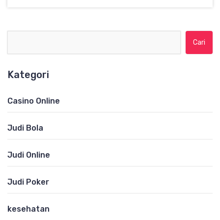
Cari untuk:
Kategori
Casino Online
Judi Bola
Judi Online
Judi Poker
kesehatan