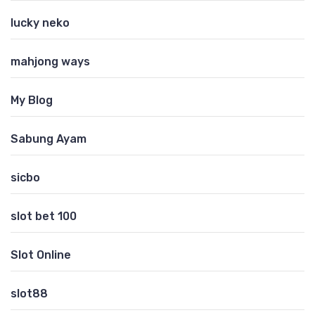
lucky neko
mahjong ways
My Blog
Sabung Ayam
sicbo
slot bet 100
Slot Online
slot88