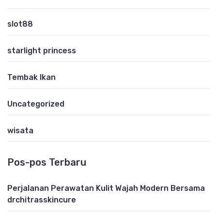
slot88
starlight princess
Tembak Ikan
Uncategorized
wisata
Pos-pos Terbaru
Perjalanan Perawatan Kulit Wajah Modern Bersama
drchitrasskincure