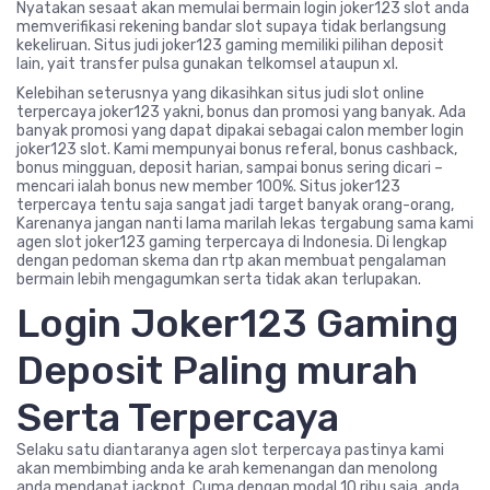
Nyatakan sesaat akan memulai bermain login joker123 slot anda
memverifikasi rekening bandar slot supaya tidak berlangsung
kekeliruan. Situs judi joker123 gaming memiliki pilihan deposit
lain, yait transfer pulsa gunakan telkomsel ataupun xl.
Kelebihan seterusnya yang dikasihkan situs judi slot online
terpercaya joker123 yakni, bonus dan promosi yang banyak. Ada
banyak promosi yang dapat dipakai sebagai calon member login
joker123 slot. Kami mempunyai bonus referal, bonus cashback,
bonus mingguan, deposit harian, sampai bonus sering dicari –
mencari ialah bonus new member 100%. Situs joker123
terpercaya tentu saja sangat jadi target banyak orang-orang,
Karenanya jangan nanti lama marilah lekas tergabung sama kami
agen slot joker123 gaming terpercaya di Indonesia. Di lengkap
dengan pedoman skema dan rtp akan membuat pengalaman
bermain lebih mengagumkan serta tidak akan terlupakan.
Login Joker123 Gaming
Deposit Paling murah
Serta Terpercaya
Selaku satu diantaranya agen slot terpercaya pastinya kami
akan membimbing anda ke arah kemenangan dan menolong
anda mendapat jackpot. Cuma dengan modal 10 ribu saja, anda