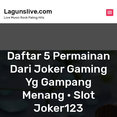
S
k
Lagunslive.com
i
Live Music Rock Paling Hits
p
t
o
c
o
n
Daftar 5 Permainan
t
e
Dari Joker Gaming
n
t
Yg Gampang
Menang · Slot
Joker123