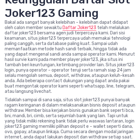
Joker123 Gaming
Bakal ada sangat banyak kelebihan – kelebihan dapat didapat
oleh calon member sewaktu
Daftar Joker123
telah melalukan
daftar joker123 bersama agen judi terpercaya kami. Dari sisi
keamanan, situs joker123 terpercaya udah memakai tehnologi
paling canggih, serta database paling kuat. Sampai udah
memanfaatkan metode hash sandi terbaik, hingga tidak ada
yang dapat mengenal sandi anda sampai operator kami. Menurut
hasil survie kami pada member player joker123, jika situs ini
tambah beri keuntungan, ketimbang provider lain. Situs joker123
login, punya operator – operator teruji serta ramah siap 24 jam
selalu mengolah semua, deposit, withdraw, ataupun keluh-kesah
anda. Ada beberapa contact dukungan yang dapat anda pakai
buat mengontak operator kami seperti whatsapp, line, telegram,
atau langsung livechat.
Tidaklah sampai di sana saja, situs slot joker123 punyai banyak
ragam keringanan di dalam melaksanakan bisnis deposit ataupun
withdraw. Member bisa kerjakan bisnis gunakan bank seperti bca,
bni, mandi, bri, cimb, serta sejumlah bank yang lain. Tapi untuk
yang tidak miliki rekening bank tidak perlu waswas lantaran, login
joker123 gaming memiliki pilihan deposit e – wallet seperti dana,
ovo, gopay, ataupun linkaja. Cuma secara dengan modal jaringan
internet, anda dapat lakukan deposit dan withdraw setiap saat.