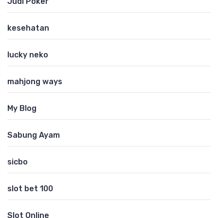
Judi Poker
kesehatan
lucky neko
mahjong ways
My Blog
Sabung Ayam
sicbo
slot bet 100
Slot Online