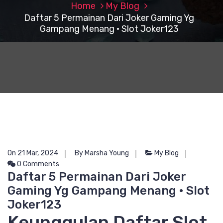
Home
My Blog
Daftar 5 Permainan Dari Joker Gaming Yg
Gampang Menang · Slot Joker123
On 21 Mar, 2024
By Marsha Young
My Blog
0 Comments
Daftar 5 Permainan Dari Joker
Gaming Yg Gampang Menang · Slot
Joker123
Keunggulan Daftar Slot