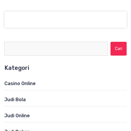
Cari untuk:
Kategori
Casino Online
Judi Bola
Judi Online